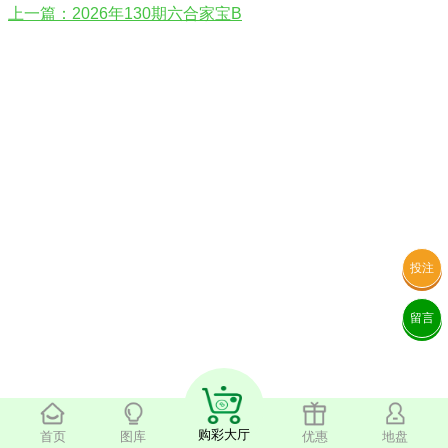
上一篇：2026年130期六合家宝B
投注
留言
购彩大厅
首页
图库
优惠
地盘