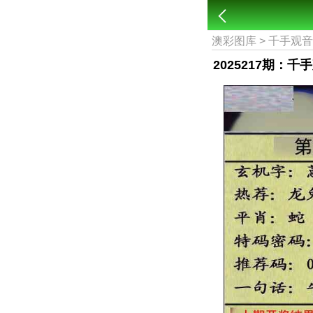
澳彩图库
>
千手观
2025217期：千