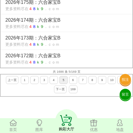
2026年175期：六合家宝B
更多资料尽在
４
８
ｋ９
．ｃｏｍ
2026年174期：六合家宝B
更多资料尽在
４
８
ｋ９
．ｃｏｍ
2026年173期：六合家宝B
更多资料尽在
４
８
ｋ９
．ｃｏｍ
2026年172期：六合家宝B
更多资料尽在
４
８
ｋ９
．ｃｏｍ
共 1686 条 5/169 页
投注
上一页
1
2
3
4
5
6
7
8
9
10
11
下一页
169
留言
购彩大厅
首页
图库
优惠
地盘