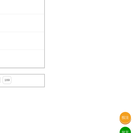
169
投注
留言