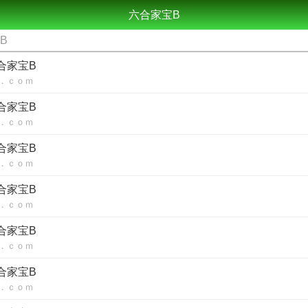
六合家宝B
B
六合家宝B
．ｃｏｍ
六合家宝B
．ｃｏｍ
六合家宝B
．ｃｏｍ
六合家宝B
．ｃｏｍ
六合家宝B
．ｃｏｍ
六合家宝B
．ｃｏｍ